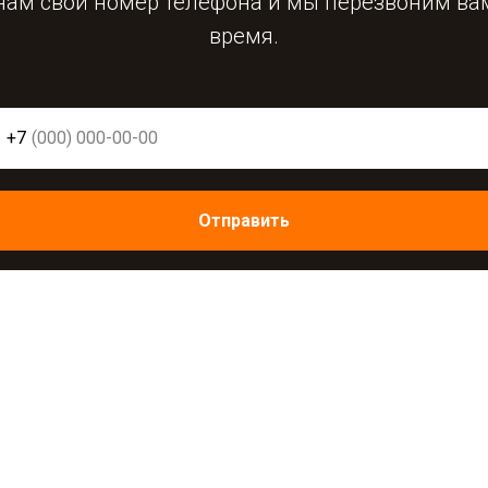
нам свой номер телефона и мы перезвоним ва
время.
+7
Отправить
нопку "Отправить", вы даете
согласие на обработку персонал
тесь c
политикой конфиденциальности и обработки персональ