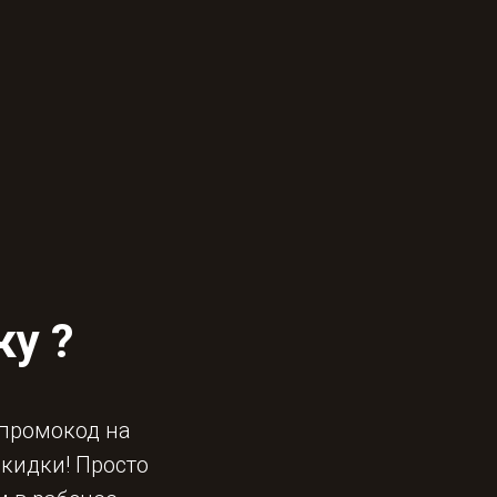
ку ?
 промокод на
скидки! Просто