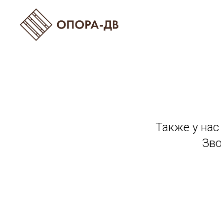
Также у на
Зв