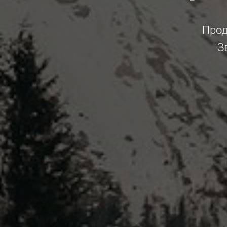
Прод
З