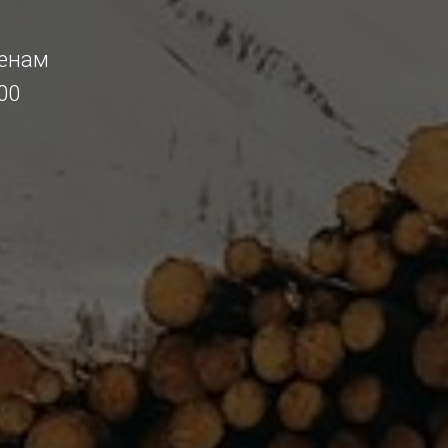
ценам
00