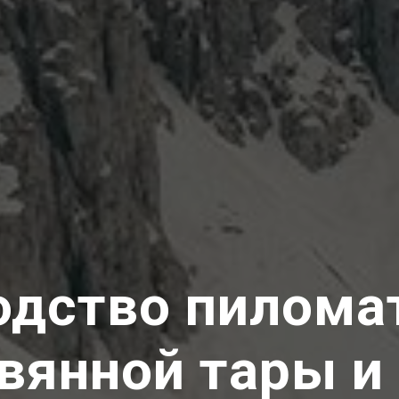
дство пилома
вянной тары 