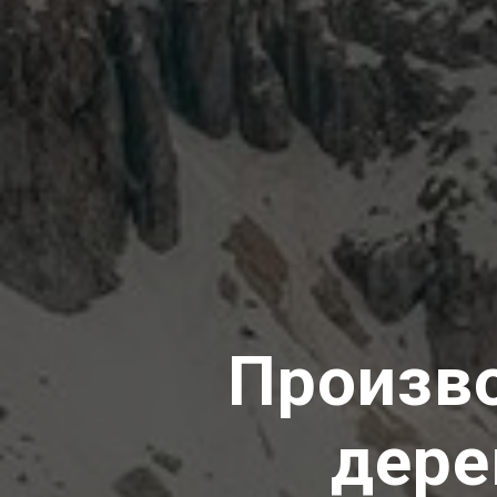
Произво
дере