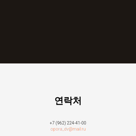
연락처
+7 (962) 224-41-00
opora_dv@mail.ru